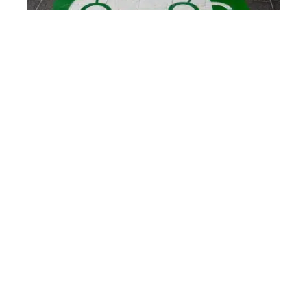
VOITURE
Les tendances des styles de
voitures à venir
FAMILLE
10 façons de célébrer les
réalisations de la famille