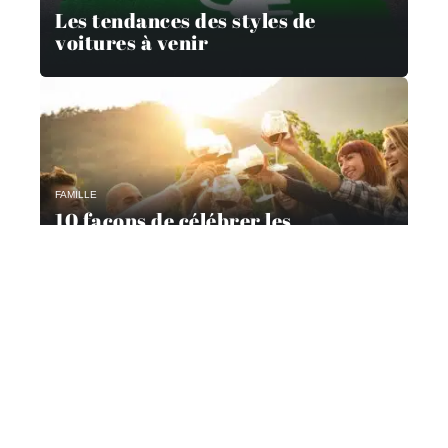
Les tendances des styles de
voitures à venir
FAMILLE
10 façons de célébrer les
réalisations de la famille
Contact
Mentions Légales
Sitemap