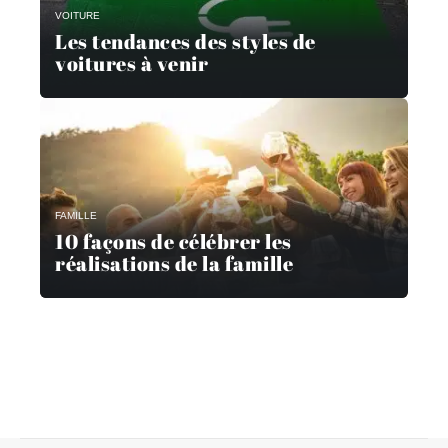
VOITURE
Les tendances des styles de
voitures à venir
FAMILLE
10 façons de célébrer les
réalisations de la famille