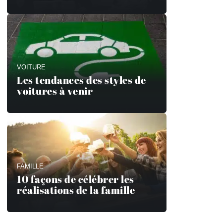
VOITURE
Les tendances des styles de
voitures à venir
FAMILLE
10 façons de célébrer les
réalisations de la famille