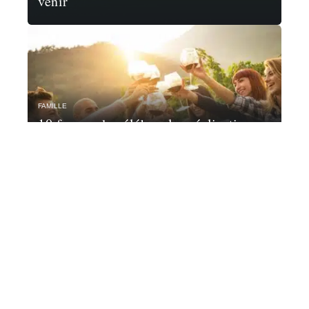
venir
FAMILLE
10 façons de célébrer les réalisations
de la famille
Contact
Mentions Légales
Sitemap
© 2025 | medialibre.fr