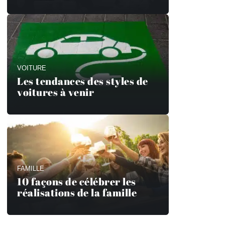
VOITURE
Les tendances des styles de
voitures à venir
FAMILLE
10 façons de célébrer les
réalisations de la famille