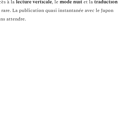
ccès à la
lecture verticale
, le
mode nuit
et la
traduction
 rare. La publication quasi instantanée avec le Japon
ns attendre.
re avec une forte orientation VF, un large choix de
films
,
es serveurs garantit une
expérience de visionnage optimale
,
s
ou aux
malwares
.
Plus
de Shueisha devient une valeur sûre. On y accède
e interface claire, avec certains
chapitres
publiés en même
 lire des mangas
et regarder des
animes en ligne
 La légalité et la sécurité ne sont plus des
mais choisir la diversité, la rapidité et l’exigence,
tion de qualité. L’aventure continue, mais le décor
tre passion et respect des œuvres.