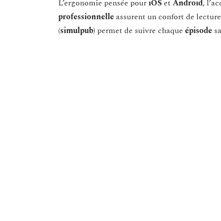
L’ergonomie pensée pour
iOS
et
Android
, l’a
professionnelle
assurent un confort de lecture
(
simulpub
) permet de suivre chaque
épisode
sa
ADN (Anime Digital Network)
complète l’off
séries
et
animes
de patrimoine. La stabilité d
loin des tracas liés aux
publicités malveillante
Pour la
lecture de mangas
en français,
Manga 
gratuitement à plusieurs titres majeurs dans un
temps qu’au Japon.
En 2026, trouver les
meilleurs sites pour
ne relève plus du parcours du combattant.
concessions, mais des bases. On peut désor
tout en soutenant la création et la traduc
a changé : à chacun de tracer sa route en