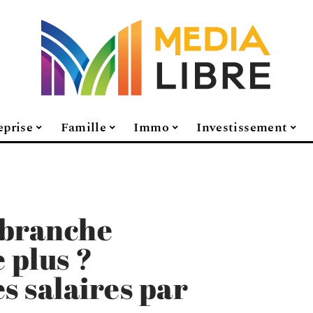
eprise
Famille
Immo
Investissement
e branche
e plus ?
 salaires par