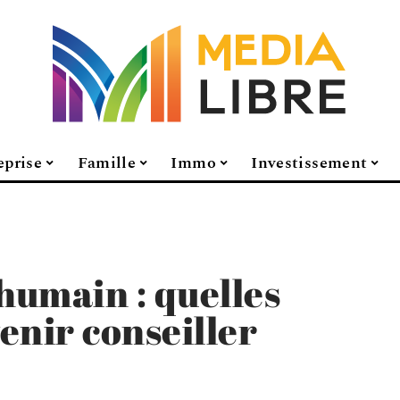
eprise
Famille
Immo
Investissement
umain : quelles
enir conseiller