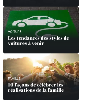
VOITURE
Les tendances des styles de
voitures à venir
FAMILLE
10 façons de célébrer les
réalisations de la famille